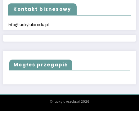
Kontakt biznesowy
info@luckyluke.edu.pl
Mogłeś przegapić
© luckyluke.edu.pl 2026