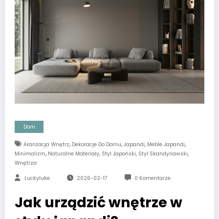
Dom
,
,
,
,
Aranżacja Wnętrz
Dekoracje Do Domu
Japandi
Meble Japandi
,
,
,
,
Minimalizm
Naturalne Materiały
Styl Japoński
Styl Skandynawski
Wnętrza
Luckyluke
2026-02-17
0 Komentarze
Jak urządzić wnętrze w