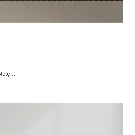
ostotę…