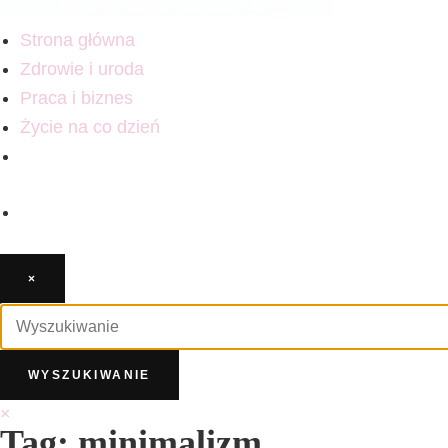
Strona główna
Zdrowie i uroda
Praca i biznes
Życie na co dzień
×
×
Tag: minimalizm