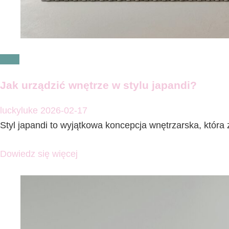
Dom
Jak urządzić wnętrze w stylu japandi?
luckyluke
2026-02-17
Styl japandi to wyjątkowa koncepcja wnętrzarska, któr
Dowiedz się więcej