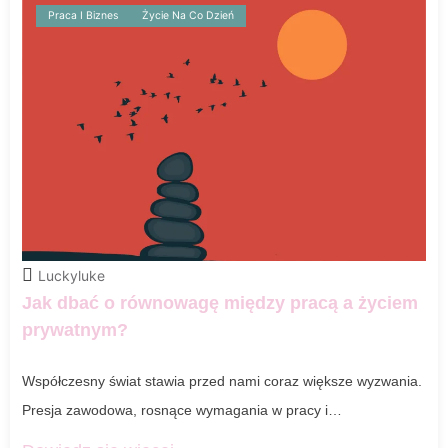
Praca I Biznes
Życie Na Co Dzień
Luckyluke
Jak dbać o równowagę między pracą a życiem
prywatnym?
Współczesny świat stawia przed nami coraz większe wyzwania.
Presja zawodowa, rosnące wymagania w pracy i…