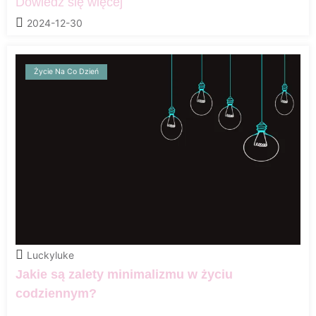
Dowiedz się więcej
2024-12-30
Życie Na Co Dzień
Luckyluke
Jakie są zalety minimalizmu w życiu
codziennym?