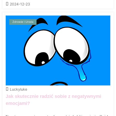
2024-12-23
Zdrowie I Uroda
Luckyluke
Jak skutecznie radzić sobie z negatywnymi
emocjami?