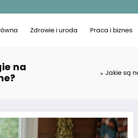
główna
Zdrowie i uroda
Praca i biznes
gie na
Jakie są n
ne?