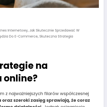
,
znes Internetowy
Jak Skutecznie Sprzedawać W
,
zędzia Do E-Commerce
Skuteczna Strategia
trategie na
 online?
nym z najważniejszych filarów współczesnej
a oraz szeroki zasięg sprawiają, że coraz
formę działalności.
Jednak osiągnięcie