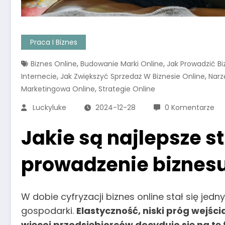
Praca I Biznes
,
,
Biznes Online
Budowanie Marki Online
Jak Prowadzić Bi
,
,
Internecie
Jak Zwiększyć Sprzedaż W Biznesie Online
Nar
,
Marketingowa Online
Strategie Online
Luckyluke
2024-12-28
0 Komentarze
Jakie są najlepsze s
prowadzenie biznesu
W dobie cyfryzacji biznes online stał się jed
gospodarki.
Elastyczność, niski próg wejści
więcej przedsiębiorców decyduje się na tę 