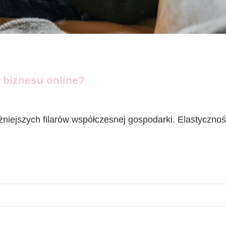
e biznesu online?
ażniejszych filarów współczesnej gospodarki. Elastyczno