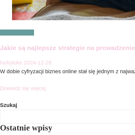
Praca i biznes
Jakie są najlepsze strategie na prowadzeni
luckyluke
2024-12-28
W dobie cyfryzacji biznes online stał się jednym z najw
Dowiedz się więcej
Szukaj
Ostatnie wpisy