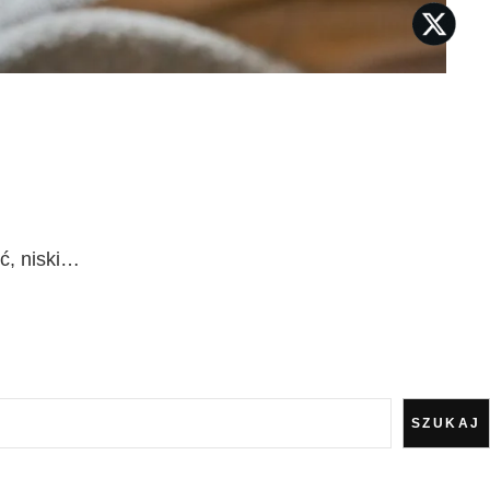
ść, niski…
SZUKAJ