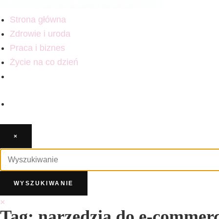
Strona główna
Zdrowie i uroda
Praca i biznes
Życie na co dzień
×
×
Tag: narzędzia do e-commer