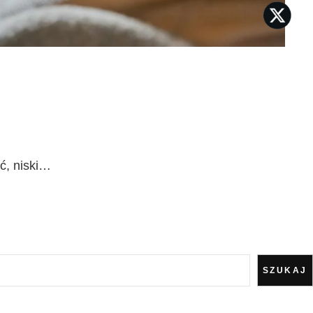
ść, niski…
SZUKAJ