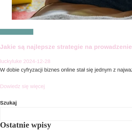
Praca i biznes
Jakie są najlepsze strategie na prowadzeni
luckyluke
2024-12-28
W dobie cyfryzacji biznes online stał się jednym z najw
Dowiedz się więcej
Szukaj
Ostatnie wpisy