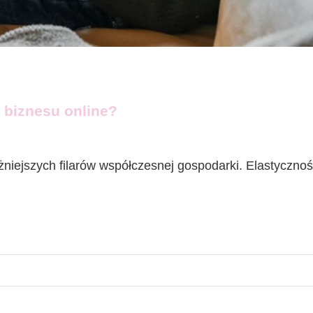
e biznesu online?
ażniejszych filarów współczesnej gospodarki. Elastyczno