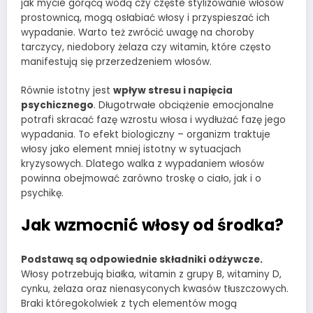
jak mycie gorącą wodą czy częste stylizowanie włosów
prostownicą, mogą osłabiać włosy i przyspieszać ich
wypadanie. Warto też zwrócić uwagę na choroby
tarczycy, niedobory żelaza czy witamin, które często
manifestują się przerzedzeniem włosów.
Równie istotny jest
wpływ stresu i napięcia
psychicznego
. Długotrwałe obciążenie emocjonalne
potrafi skracać fazę wzrostu włosa i wydłużać fazę jego
wypadania. To efekt biologiczny – organizm traktuje
włosy jako element mniej istotny w sytuacjach
kryzysowych. Dlatego walka z wypadaniem włosów
powinna obejmować zarówno troskę o ciało, jak i o
psychikę.
Jak wzmocnić włosy od środka?
Podstawą są odpowiednie składniki odżywcze.
Włosy potrzebują białka, witamin z grupy B, witaminy D,
cynku, żelaza oraz nienasyconych kwasów tłuszczowych.
Braki któregokolwiek z tych elementów mogą