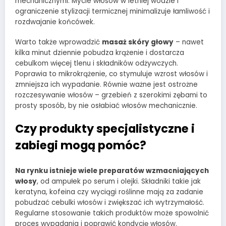
mechanicznymi. Mycie włosów w letniej wodzie i
ograniczenie stylizacji termicznej minimalizuje łamliwość i
rozdwajanie końcówek.
Warto także wprowadzić
masaż skóry głowy
– nawet
kilka minut dziennie pobudza krążenie i dostarcza
cebulkom więcej tlenu i składników odżywczych.
Poprawia to mikrokrążenie, co stymuluje wzrost włosów i
zmniejsza ich wypadanie. Równie ważne jest ostrożne
rozczesywanie włosów – grzebień z szerokimi zębami to
prosty sposób, by nie osłabiać włosów mechanicznie.
Czy produkty specjalistyczne i
zabiegi mogą pomóc?
Na rynku istnieje wiele preparatów wzmacniających
włosy
, od ampułek po serum i olejki. Składniki takie jak
keratyna, kofeina czy wyciągi roślinne mają za zadanie
pobudzać cebulki włosów i zwiększać ich wytrzymałość.
Regularne stosowanie takich produktów może spowolnić
proces wypadania i poprawić kondycję włosów.