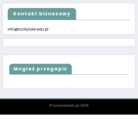
Kontakt biznesowy
info@luckyluke.edu.pl
Mogłeś przegapić
© luckyluke.edu.pl 2026