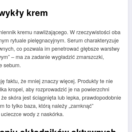
zwykły krem
amiennik kremu nawilżającego. W rzeczywistości oba
nnym rytuale pielęgnacyjnym. Serum charakteryzuje
ywnych, co pozwala im penetrować głębsze warstwy
owym” – ma za zadanie wygładzić zmarszczki,
ie sebum.
 faktu, że mniej znaczy więcej. Produkty te nie
ka kropel, aby rozprowadzić je na powierzchni
z, że skóra jest ściągnięta lub lepka, prawdopodobnie
um to tylko baza, którą należy „zamknąć”
ucieczce wody z naskórka.
waniu składników aktywnych