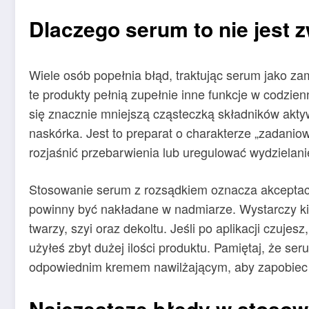
Dlaczego serum to nie jest 
Wiele osób popełnia błąd, traktując serum jako z
te produkty pełnią zupełnie inne funkcje w codzie
się znacznie mniejszą cząsteczką składników akt
naskórka. Jest to preparat o charakterze „zadani
rozjaśnić przebarwienia lub uregulować wydzielan
Stosowanie serum z rozsądkiem oznacza akceptację
powinny być nakładane w nadmiarze. Wystarczy kil
twarzy, szyi oraz dekoltu. Jeśli po aplikacji czujes
użyłeś zbyt dużej ilości produktu. Pamiętaj, że ser
odpowiednim kremem nawilżającym, aby zapobiec 
Najczęstsze błędy w stoso