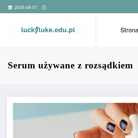
Przejdź
2026-08-07
do
treści
Stron
Serum używane z rozsądkiem