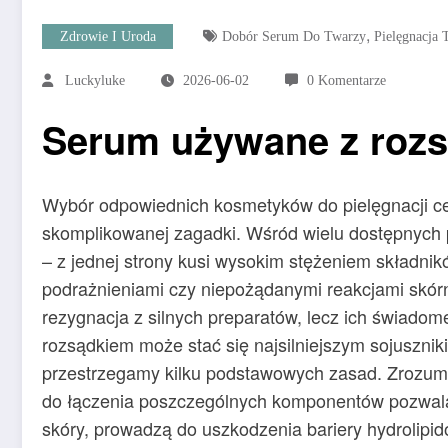
,
Zdrowie I Uroda
Dobór Serum Do Twarzy
Pielęgnacja
Luckyluke
2026-06-02
0 Komentarze
Serum używane z roz
Wybór odpowiednich kosmetyków do pielęgnacji ce
skomplikowanej zagadki. Wśród wielu dostępnych p
– z jednej strony kusi wysokim stężeniem składni
podrażnieniami czy niepożądanymi reakcjami skórn
rezygnacja z silnych preparatów, lecz ich świad
rozsądkiem może stać się najsilniejszym sojusznik
przestrzegamy kilku podstawowych zasad. Zrozumi
do łączenia poszczególnych komponentów pozwala 
skóry, prowadzą do uszkodzenia bariery hydrolipid