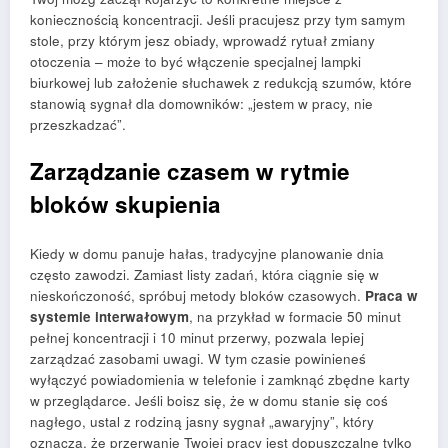
koniecznością koncentracji. Jeśli pracujesz przy tym samym
stole, przy którym jesz obiady, wprowadź rytuał zmiany
otoczenia – może to być włączenie specjalnej lampki
biurkowej lub założenie słuchawek z redukcją szumów, które
stanowią sygnał dla domowników: „jestem w pracy, nie
przeszkadzać”.
Zarządzanie czasem w rytmie
bloków skupienia
Kiedy w domu panuje hałas, tradycyjne planowanie dnia
często zawodzi. Zamiast listy zadań, która ciągnie się w
nieskończoność, spróbuj metody bloków czasowych.
Praca w
systemie interwałowym
, na przykład w formacie 50 minut
pełnej koncentracji i 10 minut przerwy, pozwala lepiej
zarządzać zasobami uwagi. W tym czasie powinieneś
wyłączyć powiadomienia w telefonie i zamknąć zbędne karty
w przeglądarce. Jeśli boisz się, że w domu stanie się coś
nagłego, ustal z rodziną jasny sygnał „awaryjny”, który
oznacza, że przerwanie Twojej pracy jest dopuszczalne tylko