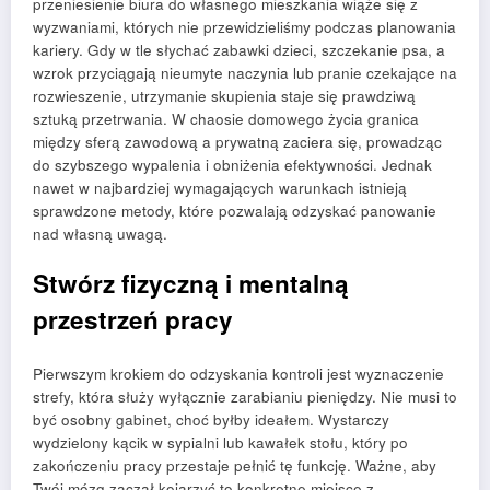
przeniesienie biura do własnego mieszkania wiąże się z
wyzwaniami, których nie przewidzieliśmy podczas planowania
kariery. Gdy w tle słychać zabawki dzieci, szczekanie psa, a
wzrok przyciągają nieumyte naczynia lub pranie czekające na
rozwieszenie, utrzymanie skupienia staje się prawdziwą
sztuką przetrwania. W chaosie domowego życia granica
między sferą zawodową a prywatną zaciera się, prowadząc
do szybszego wypalenia i obniżenia efektywności. Jednak
nawet w najbardziej wymagających warunkach istnieją
sprawdzone metody, które pozwalają odzyskać panowanie
nad własną uwagą.
Stwórz fizyczną i mentalną
przestrzeń pracy
Pierwszym krokiem do odzyskania kontroli jest wyznaczenie
strefy, która służy wyłącznie zarabianiu pieniędzy. Nie musi to
być osobny gabinet, choć byłby ideałem. Wystarczy
wydzielony kącik w sypialni lub kawałek stołu, który po
zakończeniu pracy przestaje pełnić tę funkcję. Ważne, aby
Twój mózg zaczął kojarzyć to konkretne miejsce z