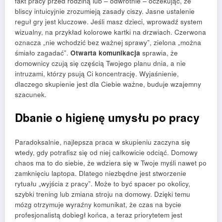
fakt pracy przed rodziną lub – odwrotnie – oczekując, że
bliscy intuicyjnie zrozumieją zasady ciszy. Jasne ustalenie
reguł gry jest kluczowe. Jeśli masz dzieci, wprowadź system
wizualny, na przykład kolorowe kartki na drzwiach. Czerwona
oznacza „nie wchodzić bez ważnej sprawy”, zielona „można
śmiało zagadać”.
Otwarta komunikacja
sprawia, że
domownicy czują się częścią Twojego planu dnia, a nie
intruzami, którzy psują Ci koncentrację. Wyjaśnienie,
dlaczego skupienie jest dla Ciebie ważne, buduje wzajemny
szacunek.
Dbanie o higienę umysłu po pracy
Paradoksalnie, najlepsza praca w skupieniu zaczyna się
wtedy, gdy potrafisz się od niej całkowicie odciąć. Domowy
chaos ma to do siebie, że wdziera się w Twoje myśli nawet po
zamknięciu laptopa. Dlatego niezbędne jest stworzenie
rytuału „wyjścia z pracy”. Może to być spacer po okolicy,
szybki trening lub zmiana stroju na domowy. Dzięki temu
mózg otrzymuje wyraźny komunikat, że czas na bycie
profesjonalistą dobiegł końca, a teraz priorytetem jest