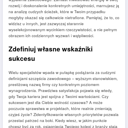
rozwój i doskonalenie konkretnych umiejętności, marnujesz ją
na analizę cudzych ścieżek, które w Twoim przypadku
mogłyby okazać się całkowicie nietrafione. Pamiętaj, że to, co
widzisz u innych, jest zazwyczaj starannie
wyselekcjonowanym wycinkiem rzeczywistości, a nie pełnym
obrazem ich codziennych wyzwań i wątpliwości.
Zdefiniuj własne wskaźniki
sukcesu
Wielu specjalistów wpada w pułapkę podążania za cudzymi
definicjami szczęścia zawodowego – wyższym stanowiskiem,
prestiżową nazwą firmy czy konkretnym poziomem
wynagrodzenia. Prawdziwa satysfakcja pojawia się wtedy,
gdy Twoja kariera jest spójna z Twoimi wartościami. Czy
sukcesem jest dla Ciebie wolność czasowa? A może
poczucie sprawstwa w projektach, które realnie zmieniają
czyjeś życie? Zidentyfikowanie własnych priorytetów pozwala
przestać patrzeć na boki. Kiedy wiesz, w jakim punkcie
chcesz być za rok, osiągnięcia Twojego kolegi z branży stają