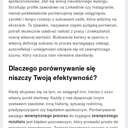
społecznościowe, stał się areną nieustannego wyścigu.
Scrollując profile zawodowe na LinkedInie czy Instagramie,
niemal podświadomie porównujemy swoje osiągnięcia,
zarobki i tempo rozwoju z sukcesami osób, które widzimy na
ekranach. To zjawisko, nazywane często pułapką porównań,
potrafi skutecznie odebrać radość z pracy i zniekształcić
ocenę własnej wartości. Budowanie kariery w oparciu o
własną definicję sukcesu to proces wymagający odwagi,
autorefleksji i umiejętności odcięcia się od zewnętrznego
szumu, który narzuca nam nierealne standardy.
Dlaczego porównywanie się
niszczy Twoją efektywność?
Kiedy skupiasz się na tym, co osiągnęli inni, tracisz z oczu
własny punkt startowy. Każdy z nas dysponuje innym
zestawem zasobów: inną historią, sytuacją rodzinną,
predyspozycjami czy kapitałem społecznym. Porównywanie
swojego
wewnętrznego procesu
do czyjegoś
zewnętrznego
rezultatu
jest błędem poznawczym, który prowadzi prosto do
wypalenia zawodowego. Zamiast inwestować energię w swój