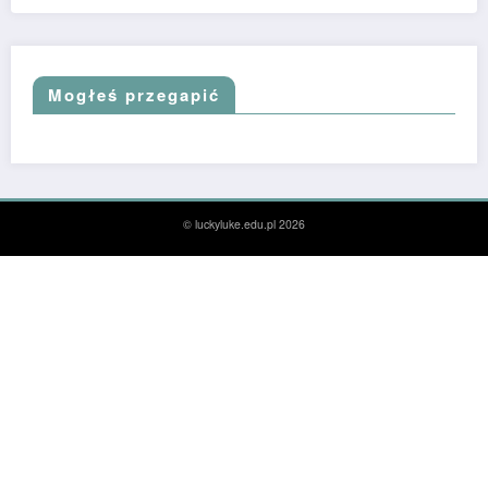
Mogłeś przegapić
© luckyluke.edu.pl 2026