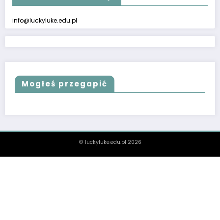
info@luckyluke.edu.pl
Mogłeś przegapić
© luckyluke.edu.pl 2026