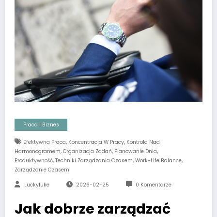
Praca I Biznes
,
,
Efektywna Praca
Koncentracja W Pracy
Kontrola Nad
,
,
,
Harmonogramem
Organizacja Zadań
Planowanie Dnia
,
,
,
Produktywność
Techniki Zarządzania Czasem
Work-Life Balance
Zarządzanie Czasem
Luckyluke
2026-02-25
0 Komentarze
Jak dobrze zarządzać