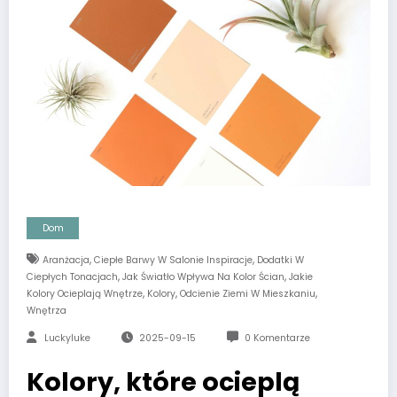
Dom
,
,
Aranżacja
Ciepłe Barwy W Salonie Inspiracje
Dodatki W
,
,
Ciepłych Tonacjach
Jak Światło Wpływa Na Kolor Ścian
Jakie
,
,
,
Kolory Ocieplają Wnętrze
Kolory
Odcienie Ziemi W Mieszkaniu
Wnętrza
Luckyluke
2025-09-15
0 Komentarze
Kolory, które ocieplą