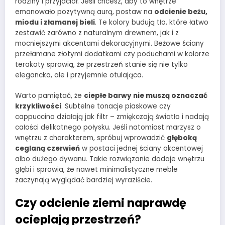
rodziny i przyjaciół. Jeśli chcesz, aby to wnętrze
emanowało pozytywną aurą, postaw na
odcienie beżu,
miodu i złamanej bieli
. Te kolory budują tło, które łatwo
zestawić zarówno z naturalnym drewnem, jak i z
mocniejszymi akcentami dekoracyjnymi. Beżowe ściany
przełamane złotymi dodatkami czy poduchami w kolorze
terakoty sprawią, że przestrzeń stanie się nie tylko
elegancka, ale i przyjemnie otulająca.
Warto pamiętać, że
ciepłe barwy nie muszą oznaczać
krzykliwości
. Subtelne tonacje piaskowe czy
cappuccino działają jak filtr – zmiękczają światło i nadają
całości delikatnego połysku. Jeśli natomiast marzysz o
wnętrzu z charakterem, spróbuj wprowadzić
głęboką
ceglaną czerwień
w postaci jednej ściany akcentowej
albo dużego dywanu. Takie rozwiązanie dodaje wnętrzu
głębi i sprawia, że nawet minimalistyczne meble
zaczynają wyglądać bardziej wyraziście.
Czy odcienie ziemi naprawdę
ocieplają przestrzeń?