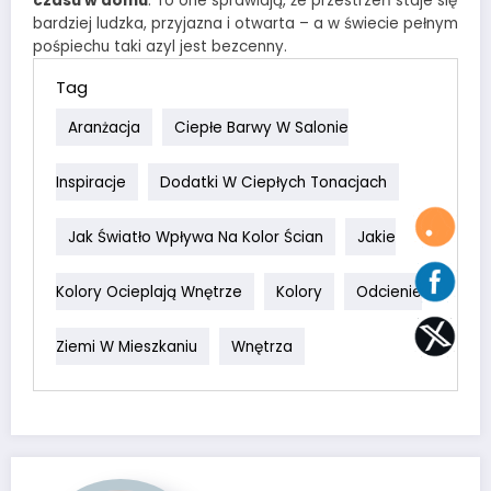
czasu w domu
. To one sprawiają, że przestrzeń staje się
bardziej ludzka, przyjazna i otwarta – a w świecie pełnym
pośpiechu taki azyl jest bezcenny.
Tag
Aranżacja
Ciepłe Barwy W Salonie
Inspiracje
Dodatki W Ciepłych Tonacjach
Jak Światło Wpływa Na Kolor Ścian
Jakie
Kolory Ocieplają Wnętrze
Kolory
Odcienie
Ziemi W Mieszkaniu
Wnętrza