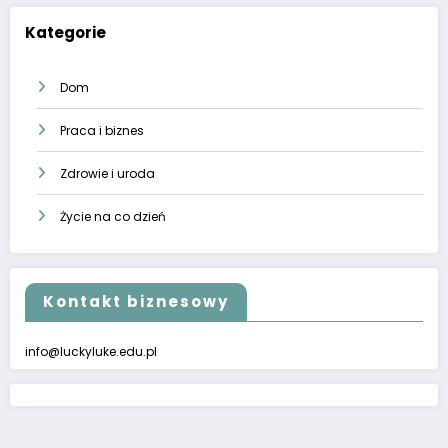
Kategorie
Dom
Praca i biznes
Zdrowie i uroda
Życie na co dzień
Kontakt biznesowy
info@luckyluke.edu.pl