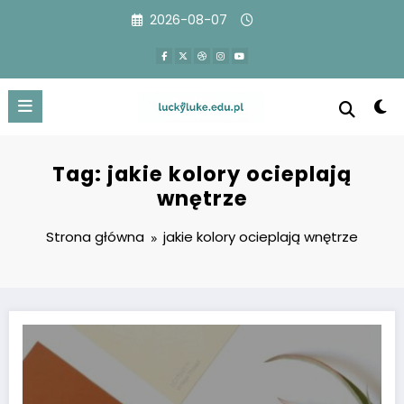
Przejdź
2026-08-07
do
treści
Tag: jakie kolory ocieplają
wnętrze
Strona główna
jakie kolory ocieplają wnętrze