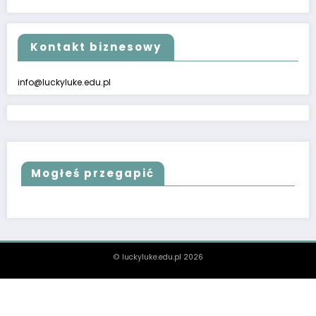
Kontakt biznesowy
info@luckyluke.edu.pl
Mogłeś przegapić
© luckyluke.edu.pl 2026