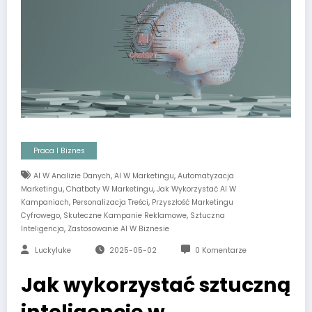
Praca I Biznes
,
,
AI W Analizie Danych
AI W Marketingu
Automatyzacja
,
,
Marketingu
Chatboty W Marketingu
Jak Wykorzystać AI W
,
,
Kampaniach
Personalizacja Treści
Przyszłość Marketingu
,
,
Cyfrowego
Skuteczne Kampanie Reklamowe
Sztuczna
,
Inteligencja
Zastosowanie AI W Biznesie
Luckyluke
2025-05-02
0 Komentarze
Jak wykorzystać sztuczną