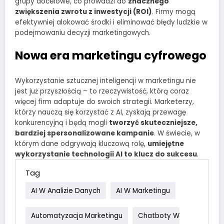
grupy docelowe, co prowadzi do
znacznego
zwiększenia zwrotu z inwestycji (ROI)
. Firmy mogą
efektywniej alokować środki i eliminować błędy ludzkie w
podejmowaniu decyzji marketingowych.
Nowa era marketingu cyfrowego
Wykorzystanie sztucznej inteligencji w marketingu nie
jest już przyszłością – to rzeczywistość, którą coraz
więcej firm adaptuje do swoich strategii. Marketerzy,
którzy nauczą się korzystać z AI, zyskają przewagę
konkurencyjną i będą mogli
tworzyć skuteczniejsze,
bardziej spersonalizowane kampanie
. W świecie, w
którym dane odgrywają kluczową rolę,
umiejętne
wykorzystanie technologii AI to klucz do sukcesu
.
Tag
AI W Analizie Danych
AI W Marketingu
Automatyzacja Marketingu
Chatboty W