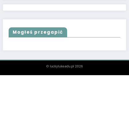
Mogłeś przegapić
© luckyluke.edu.pl 2026