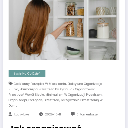
Życie Na Co Dzień
,
Codzienny Porządek W Mieszkaniu
Efektywna Organizacja
,
,
Biurka
Harmonijna Przestrzeń Do Życia
Jak Organizować
,
,
Przestrzeń Wokół Siebie
Minimalizm W Organizacji Przestrzeni
,
,
,
Organizacja
Porządek
Przestrzeń
Zarządzanie Przestrzenią W
Domu
Luckyluke
2025-10-11
0 Komentarze