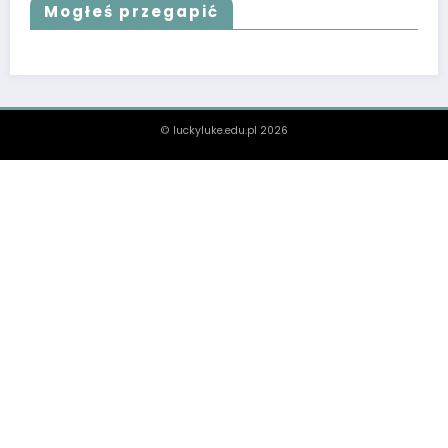
Mogłeś przegapić
© luckyluke.edu.pl 2026