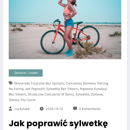
Zdrowie I Uroda
,
,
Aktywność Fizyczna Bez Sprzętu
Ćwiczenia
Domowy Trening
,
,
Na Formę
Jak Poprawić Sylwetkę Bez Siłowni
Poprawa Kondycji
,
,
,
,
Bez Siłowni
Skuteczne Ćwiczenia W Domu
Sylwetka
Zdrowie
Zdrowy Styl Życia
Luckyluke
2025-10-12
0 Komentarze
Jak poprawić sylwetkę