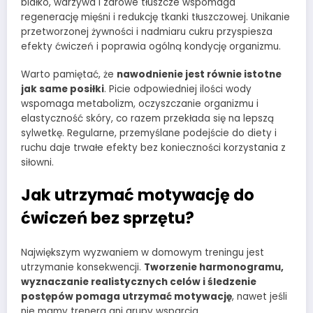
białko, warzywa i zdrowe tłuszcze wspomaga
regenerację mięśni i redukcję tkanki tłuszczowej. Unikanie
przetworzonej żywności i nadmiaru cukru przyspiesza
efekty ćwiczeń i poprawia ogólną kondycję organizmu.
Warto pamiętać, że
nawodnienie jest równie istotne
jak same posiłki
. Picie odpowiedniej ilości wody
wspomaga metabolizm, oczyszczanie organizmu i
elastyczność skóry, co razem przekłada się na lepszą
sylwetkę. Regularne, przemyślane podejście do diety i
ruchu daje trwałe efekty bez konieczności korzystania z
siłowni.
Jak utrzymać motywację do
ćwiczeń bez sprzętu?
Największym wyzwaniem w domowym treningu jest
utrzymanie konsekwencji.
Tworzenie harmonogramu,
wyznaczanie realistycznych celów i śledzenie
postępów pomaga utrzymać motywację
, nawet jeśli
nie mamy trenera ani grupy wsparcia.