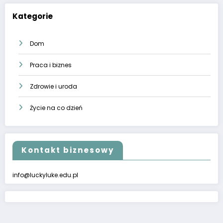
Kategorie
Dom
Praca i biznes
Zdrowie i uroda
Życie na co dzień
Kontakt biznesowy
info@luckyluke.edu.pl