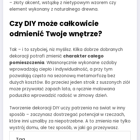
– złoty akcent, wstążkę z nietypowym wzorem czy
element wykonany z naturalnego drewna.
Czy DIY może całkowicie
odmienić Twoje wnętrze?
Tak – i to szybciej, niż myślisz. Kilka dobrze dobranych
dekoracji potrafi zmienić
charakter całego
pomieszczenia
. Własnoręcznie wykonane ozdoby
wprowadzają ciepło i indywidualność, a przy tym
pozwalają często na sezonową metamorfozę bez
dużych kosztów. Bo przecież jeden stroik z suszonych ziół
może przywołać zapach lata, a ręcznie malowana
poduszka wprowadzić radość w zimowy dzień.
Tworzenie dekoracji DIY uczy patrzenia na świat w inny
sposób – zaczynasz dostrzegać potencjał w rzeczach,
które inni uznaliby za niepotrzebne. A to zmienia nie tylko
wystrój domu, ale też sposób, w jaki go przeżywasz.
Tag