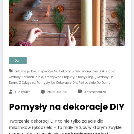
Dom
,
,
,
Dekoracje
Diy
Inspiracje Na Dekoracje Własnoręczne
Jak Zrobić
,
,
Ozdoby Samodzielnie
Kreatywne Projekty Z Recyklingu
Ozdoby Do
,
,
Domu Z Odzysku
Pomysły Na Dekoracje Diy
Rękodzieło Do Domu
Luckyluke
2025-08-20
0 Komentarze
Pomysły na dekoracje DIY
Tworzenie dekoracji DIY to nie tylko zajęcie dla
miłośników rękodzieła – to mały rytuał, w którym zwykłe
przedmioty zmieniają się w
coś pełnego uroku i