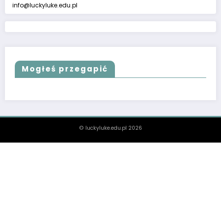
info@luckyluke.edu.pl
Mogłeś przegapić
© luckyluke.edu.pl 2026