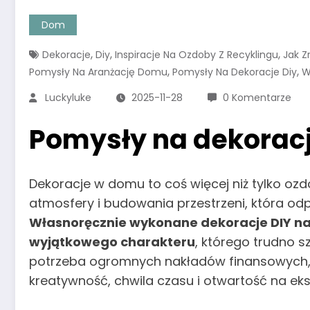
Dom
,
,
,
Dekoracje
Diy
Inspiracje Na Ozdoby Z Recyklingu
Jak Z
,
,
Pomysły Na Aranżację Domu
Pomysły Na Dekoracje Diy
W
Luckyluke
2025-11-28
0 Komentarze
Pomysły na dekorac
Dekoracje w domu to coś więcej niż tylko ozd
atmosfery i budowania przestrzeni, która o
Własnoręcznie wykonane dekoracje DIY na
wyjątkowego charakteru
, którego trudno s
potrzeba ogromnych nakładów finansowych, 
kreatywność, chwila czasu i otwartość na e