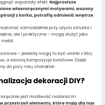
ągnąć wspaniały efekt.
Najprostsze
zdobione własnoręcznymi motywami, wazony
piracji z korka, potrafią odmienić wnętrze
.
wykonać samodzielnie przy użyciu sznurka i
piękne, ale i praktyczne – mogą służyć jako
 mebli.
owe – jesienią mogą to być wianki z liści,
e, a wiosną kompozycje kwiatowe. Dzięki
y do pory roku charakter.
alizacja dekoracji DIY?
noręcznie jest możliwość nadania im
w przestrzeń elementy, które mają dla nas