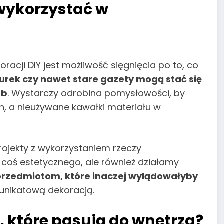
 wykorzystać w
acji DIY jest możliwość sięgnięcia po to, co
nurek czy nawet stare gazety mogą stać się
ób
. Wystarczy odrobina pomysłowości, by
on, a nieużywane kawałki materiału w
rojekty z wykorzystaniem rzeczy
y coś estetycznego, ale również działamy
przedmiotom, które inaczej wylądowałyby
 unikatową dekoracją.
, które pasują do wnętrza?