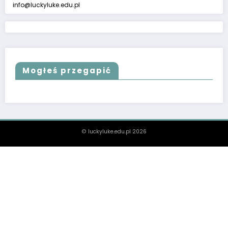
info@luckyluke.edu.pl
Mogłeś przegapić
© luckyluke.edu.pl 2026