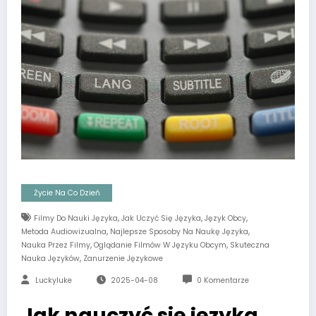
Życie Na Co Dzień
,
,
,
Filmy Do Nauki Języka
Jak Uczyć Się Języka
Język Obcy
,
,
Metoda Audiowizualna
Najlepsze Sposoby Na Naukę Języka
,
,
Nauka Przez Filmy
Oglądanie Filmów W Języku Obcym
Skuteczna
,
Nauka Języków
Zanurzenie Językowe
Luckyluke
2025-04-08
0 Komentarze
Jak nauczyć się języka