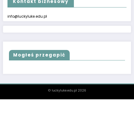
Kontakt biznesowy
info@luckyluke.edu.pl
Mogłeś przegapić
© luckyluke.edu.pl 2026