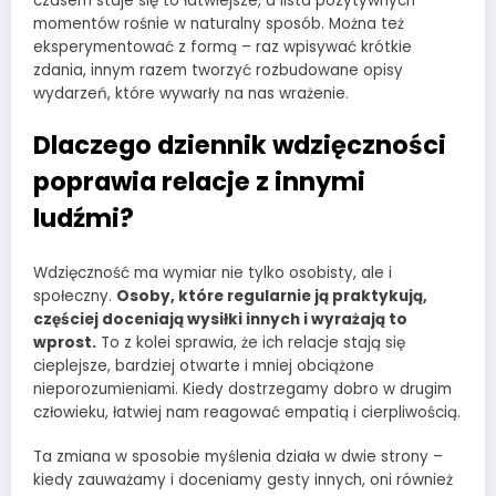
czasem staje się to łatwiejsze, a lista pozytywnych
momentów rośnie w naturalny sposób. Można też
eksperymentować z formą – raz wpisywać krótkie
zdania, innym razem tworzyć rozbudowane opisy
wydarzeń, które wywarły na nas wrażenie.
Dlaczego dziennik wdzięczności
poprawia relacje z innymi
ludźmi?
Wdzięczność ma wymiar nie tylko osobisty, ale i
społeczny.
Osoby, które regularnie ją praktykują,
częściej doceniają wysiłki innych i wyrażają to
wprost.
To z kolei sprawia, że ich relacje stają się
cieplejsze, bardziej otwarte i mniej obciążone
nieporozumieniami. Kiedy dostrzegamy dobro w drugim
człowieku, łatwiej nam reagować empatią i cierpliwością.
Ta zmiana w sposobie myślenia działa w dwie strony –
kiedy zauważamy i doceniamy gesty innych, oni również