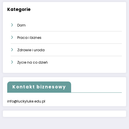
Kategorie
Dom
Praca i biznes
Zdrowie i uroda
Życie na co dzień
Kontakt biznesowy
info@luckyluke.edu.pl