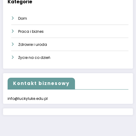
Kategorie
Dom
Praca i biznes
Zdrowie i uroda
Życie na co dzień
Kontakt biznesowy
info@luckyluke.edu.pl