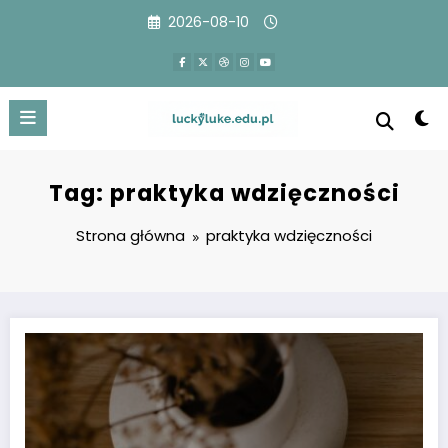
Przejdź
2026-08-10
do
treści
Tag: praktyka wdzięczności
Strona główna
praktyka wdzięczności