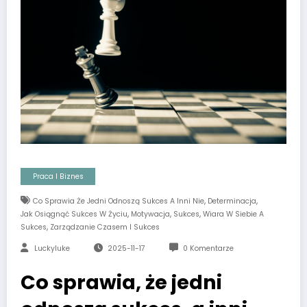
Praca I Biznes
,
,
Co Sprawia Że Jedni Odnoszą Sukces A Inni Nie
Determinacja
,
,
,
Jak Osiągnąć Sukces W Życiu
Motywacja
Sukces
Wiara W Siebie A
,
Sukces
Zarządzanie Czasem I Sukces
Luckyluke
2025-11-17
0 Komentarze
Co sprawia, że jedni