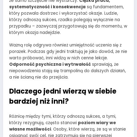
że samo szczęście nie wystarczy.
Ciężka praca,
systematyczność i konsekwencja
są fundamentem,
który pozwala dostrzec i wykorzystać okazje. Ludzie,
którzy odnoszą sukces, rzadko polegają wyłącznie na
przypadku – zazwyczaj przygotowują się do momentu, w
którym okazja nadejdzie.
Ważną rolę odgrywa również umiejętność uczenia się z
porażek. Podczas gdy jedni traktują je jako dowód, że nie
warto próbować, inni widzą w nich cenne lekcje.
Odporność psychiczna i wytrwałość
sprawiają, że
niepowodzenia stają się trampoliną do dalszych działań,
a nie ścianą nie do przejścia.
Dlaczego jedni wierzą w siebie
bardziej niż inni?
Różnicę między tymi, którzy odnoszą sukces, a tymi,
którzy rezygnują, często stanowi
poziom wiary we
własne możliwości
. Osoby, które wierzą, że są w stanie
osiągnąć swój cel, nie zatrzymują się na pierwszej