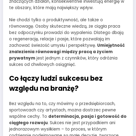
znaczących działań, konsekwentnie inwestują energię w
te obszary, które mają największy wpływ.
Nie chodzi tylko o produktywność, ale także o
równowagę. Osoby skuteczne wiedzą, że ciągła praca
bez odpoczynku prowadzi do wypalenia. Dlatego dbają
o regenerację, relacje i pasje, które pozwalają im
zachować świeżość umysłu i perspektywę.
Umiejętność
znalezienia równowagi między pracą a życiem
prywatnym
jest jednym z czynników, który odróżnia
sukces od chwilowych osiągnięć.
Co łączy ludzi sukcesu bez
względu na branżę?
Bez względu na to, czy mówimy o przedsiębiorcach,
sportowcach czy artystach, można dostrzec pewne
wspólne cechy. To
determinacja, pasja i gotowość do
ciągłego rozwoju
. Sukces nie jest przypadkiem ani
jednorazowym wysiłkiem – to proces, w którym
codziennie podejmowane są małe decyzje, tworzące