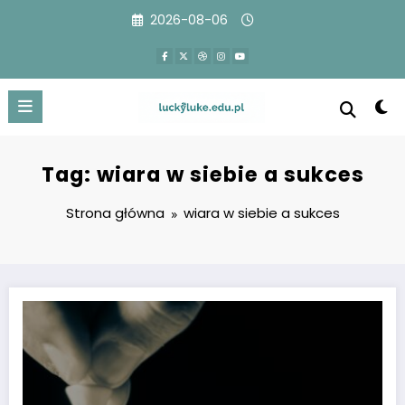
Przejdź
2026-08-06
do
treści
Tag: wiara w siebie a sukces
Strona główna
wiara w siebie a sukces