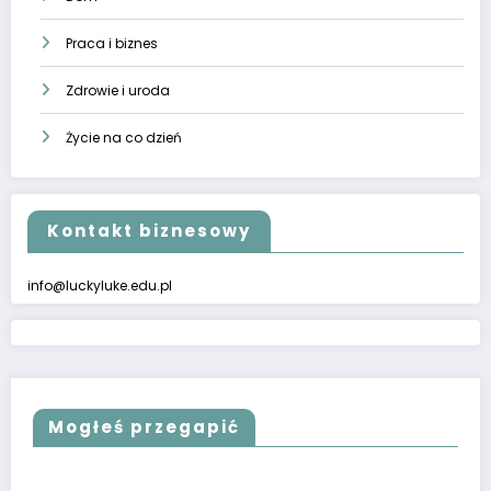
Praca i biznes
Zdrowie i uroda
Życie na co dzień
Kontakt biznesowy
info@luckyluke.edu.pl
Mogłeś przegapić