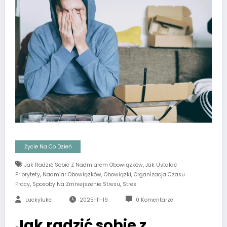
Życie Na Co Dzień
,
Jak Radzić Sobie Z Nadmiarem Obowiązków
Jak Ustalać
,
,
,
Priorytety
Nadmiar Obowiązków
Obowiązki
Organizacja Czasu
,
,
Pracy
Sposoby Na Zmniejszenie Stresu
Stres
Luckyluke
2025-11-19
0 Komentarze
Jak radzić sobie z