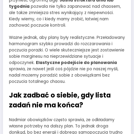
przynieść ogromną ulgę.
Jasna struktura dnia lub
tygodnia
pozwala nie tylko zapanować nad chaosem,
ale także zmniejsza stres wynikający z niepewności.
Kiedy wiemy, co i kiedy mamy zrobić, łatwiej nam
zachować poczucie kontroli.
Ważne jednak, aby plany były realistyczne. Przeładowany
harmonogram szybko prowadzi do rozczarowania i
poczucia porażki. O wiele skuteczniejsze jest zostawienie
sobie marginesu na nieprzewidziane sytuacje i
odpoczynek.
Elastyczne podejście do planowania
sprawia, że nawet jeśli coś pójdzie nie po naszej myśli,
nadal możemy poradzić sobie z obowiązkami bez
poczucia totalnego chaosu.
Jak zadbać o siebie, gdy lista
zadań nie ma końca?
Nadmiar obowiązków często sprawia, że odkładamy
własne potrzeby na dalszy plan. To jednak droga
donikąd, bo bez energii i dobrego samopoczucia trudno