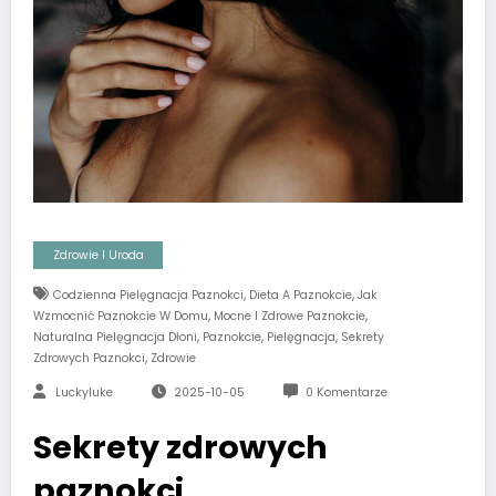
Zdrowie I Uroda
,
,
Codzienna Pielęgnacja Paznokci
Dieta A Paznokcie
Jak
,
,
Wzmocnić Paznokcie W Domu
Mocne I Zdrowe Paznokcie
,
,
,
Naturalna Pielęgnacja Dłoni
Paznokcie
Pielęgnacja
Sekrety
,
Zdrowych Paznokci
Zdrowie
Luckyluke
2025-10-05
0 Komentarze
Sekrety zdrowych
paznokci