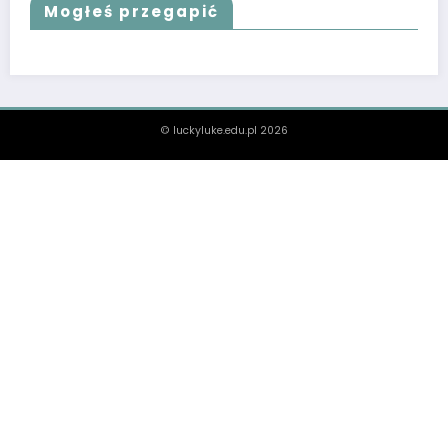
Mogłeś przegapić
© luckyluke.edu.pl 2026