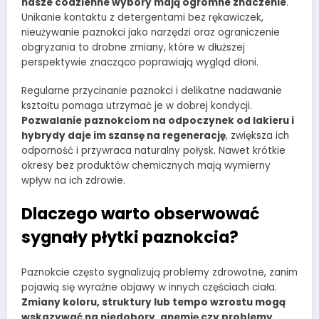
nasze codzienne wybory mają ogromne znaczenie
.
Unikanie kontaktu z detergentami bez rękawiczek,
nieużywanie paznokci jako narzędzi oraz ograniczenie
obgryzania to drobne zmiany, które w dłuższej
perspektywie znacząco poprawiają wygląd dłoni.
Regularne przycinanie paznokci i delikatne nadawanie
kształtu pomaga utrzymać je w dobrej kondycji.
Pozwalanie paznokciom na odpoczynek od lakieru i
hybrydy daje im szansę na regenerację
, zwiększa ich
odporność i przywraca naturalny połysk. Nawet krótkie
okresy bez produktów chemicznych mają wymierny
wpływ na ich zdrowie.
Dlaczego warto obserwować
sygnały płytki paznokcia?
Paznokcie często sygnalizują problemy zdrowotne, zanim
pojawią się wyraźne objawy w innych częściach ciała.
Zmiany koloru, struktury lub tempo wzrostu mogą
wskazywać na niedobory, anemię czy problemy