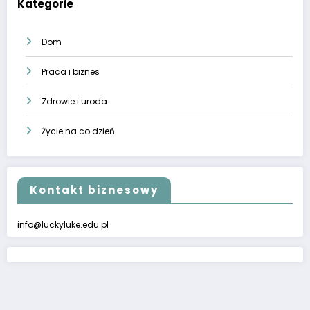
Kategorie
Dom
Praca i biznes
Zdrowie i uroda
Życie na co dzień
Kontakt biznesowy
info@luckyluke.edu.pl