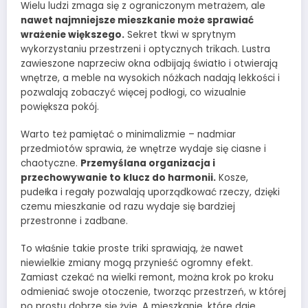
Wielu ludzi zmaga się z ograniczonym metrażem, ale
nawet najmniejsze mieszkanie może sprawiać
wrażenie większego.
Sekret tkwi w sprytnym
wykorzystaniu przestrzeni i optycznych trikach. Lustra
zawieszone naprzeciw okna odbijają światło i otwierają
wnętrze, a meble na wysokich nóżkach nadają lekkości i
pozwalają zobaczyć więcej podłogi, co wizualnie
powiększa pokój.
Warto też pamiętać o minimalizmie – nadmiar
przedmiotów sprawia, że wnętrze wydaje się ciasne i
chaotyczne.
Przemyślana organizacja i
przechowywanie to klucz do harmonii.
Kosze,
pudełka i regały pozwalają uporządkować rzeczy, dzięki
czemu mieszkanie od razu wydaje się bardziej
przestronne i zadbane.
To właśnie takie proste triki sprawiają, że nawet
niewielkie zmiany mogą przynieść ogromny efekt.
Zamiast czekać na wielki remont, można krok po kroku
odmieniać swoje otoczenie, tworząc przestrzeń, w której
po prostu dobrze się żyje. A mieszkanie, które daje