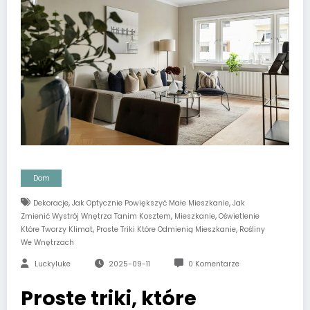
Dom
,
,
Dekoracje
Jak Optycznie Powiększyć Małe Mieszkanie
Jak
,
,
Zmienić Wystrój Wnętrza Tanim Kosztem
Mieszkanie
Oświetlenie
,
,
Które Tworzy Klimat
Proste Triki Które Odmienią Mieszkanie
Rośliny
We Wnętrzach
Luckyluke
2025-09-11
0 Komentarze
Proste triki, które