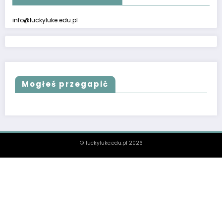
info@luckyluke.edu.pl
Mogłeś przegapić
© luckyluke.edu.pl 2026