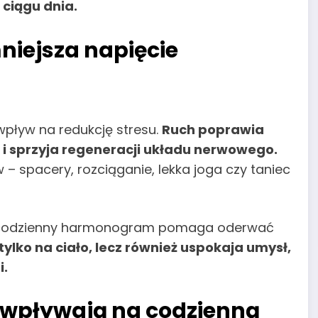
ciągu dnia.
niejsza napięcie
pływ na redukcję stresu.
Ruch poprawia
n i sprzyja regeneracji układu nerwowego.
– spacery, rozciąganie, lekka joga czy taniec
 w codzienny harmonogram pomaga oderwać
tylko na ciało, lecz również uspokaja umysł,
i.
e wpływają na codzienną