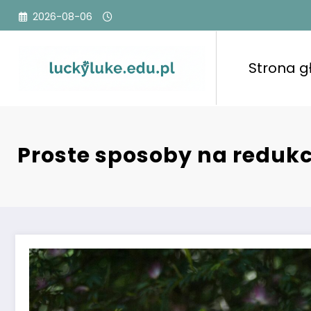
Przejdź
2026-08-06
do
treści
Strona 
Proste sposoby na redukc