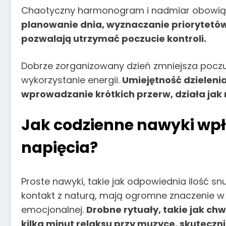
Chaotyczny harmonogram i nadmiar obowiąz
planowanie dnia, wyznaczanie priorytetów 
pozwalają utrzymać poczucie kontroli.
Dobrze zorganizowany dzień zmniejsza poczuc
wykorzystanie energii.
Umiejętność dzielenia 
wprowadzanie krótkich przerw, działa jak n
Jak codzienne nawyki wpł
napięcia?
Proste nawyki, takie jak odpowiednia ilość sn
kontakt z naturą, mają ogromne znaczenie w
emocjonalnej.
Drobne rytuały, takie jak chwi
kilka minut relaksu przy muzyce, skuteczn