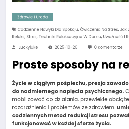
Zdrowie I Uroda
,
,
Codzienne Nawyki Dla Spokoju
Ćwiczenia Na Stres
Jak 
,
,
,
Relaks
Stres
Techniki Relaksacyjne W Domu
Uważność I R
Luckyluke
2025-10-26
0 Komentarze
Proste sposoby na r
Życie w ciągłym pośpiechu, presja zawod
do nadmiernego napięcia psychicznego.
C
mobilizować do działania, przewlekłe obciąż
rozdrażnienia i problemów ze zdrowiem.
Umie
codziennych metod redukcji stresu pozwal
funkcjonować w każdej sferze życia.