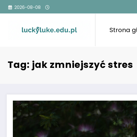
Przejdź
2026-08-08
do
treści
Strona 
Tag: jak zmniejszyć stres