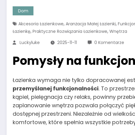
Dom
,
,
Akcesoria Łazienkowe
Aranżacja Małej Łazienki
Funkcjo
,
,
Łazienkę
Praktyczne Rozwiązania Łazienkowe
Wnętrza
Luckyluke
2025-11-11
0 Komentarze
Pomysły na funkcjon
Łazienka wymaga nie tylko dopracowanej estet
przemyślanej funkcjonalności
. To przestrze
kąpiel, pielęgnacja czy relaks, powinny prze
zaplanowanie wnętrza pozwala połączyć pię
dostępnej przestrzeni. Niezależnie od wielkoś
komfortowe, które spełnia wszystkie potrzeb