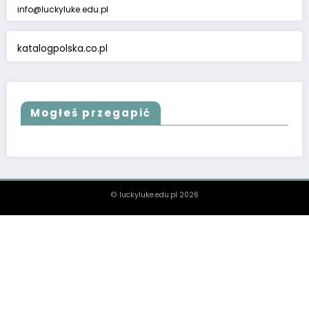
info@luckyluke.edu.pl
katalogpolska.co.pl
Mogłeś przegapić
© luckyluke.edu.pl 2026