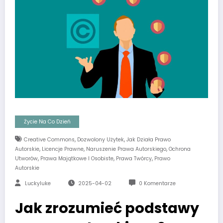
Życie Na Co Dzień
,
,
Creative Commons
Dozwolony Użytek
Jak Działa Prawo
,
,
,
Autorskie
Licencje Prawne
Naruszenie Prawa Autorskiego
Ochrona
,
,
,
Utworów
Prawa Majątkowe I Osobiste
Prawa Twórcy
Prawo
Autorskie
Luckyluke
2025-04-02
0 Komentarze
Jak zrozumieć podstawy