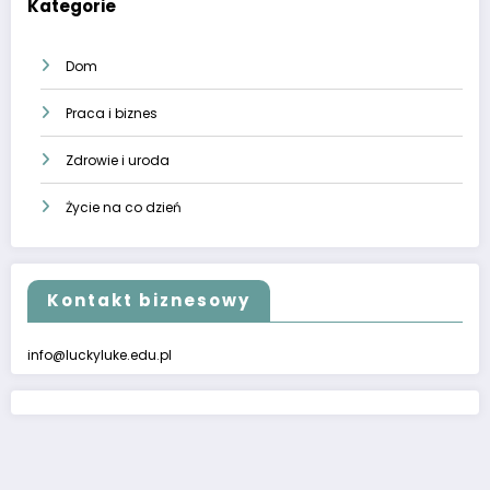
Kategorie
Dom
Praca i biznes
Zdrowie i uroda
Życie na co dzień
Kontakt biznesowy
info@luckyluke.edu.pl