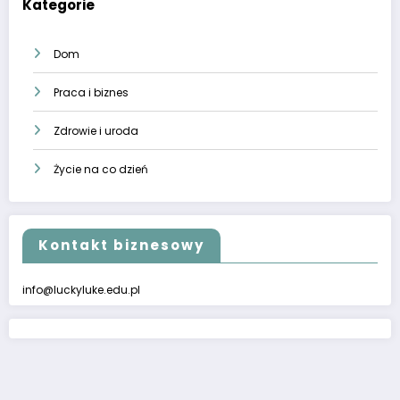
Kategorie
Dom
Praca i biznes
Zdrowie i uroda
Życie na co dzień
Kontakt biznesowy
info@luckyluke.edu.pl