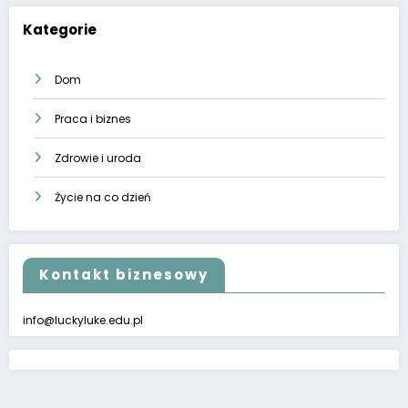
Kategorie
Dom
Praca i biznes
Zdrowie i uroda
Życie na co dzień
Kontakt biznesowy
info@luckyluke.edu.pl