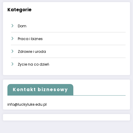
Kategorie
Dom
Praca i biznes
Zdrowie i uroda
Życie na co dzień
Kontakt biznesowy
info@luckyluke.edu.pl