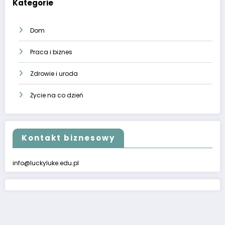
Kategorie
Dom
Praca i biznes
Zdrowie i uroda
Życie na co dzień
Kontakt biznesowy
info@luckyluke.edu.pl