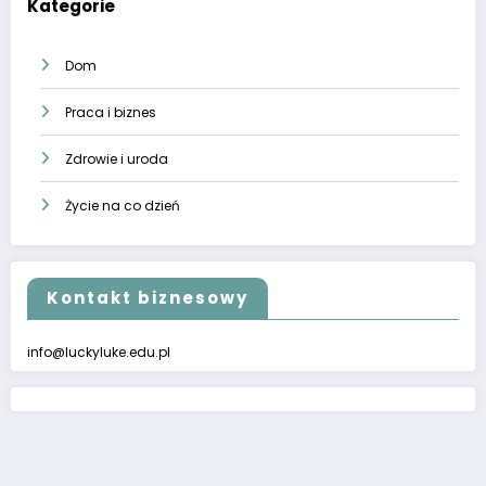
Kategorie
Dom
Praca i biznes
Zdrowie i uroda
Życie na co dzień
Kontakt biznesowy
info@luckyluke.edu.pl