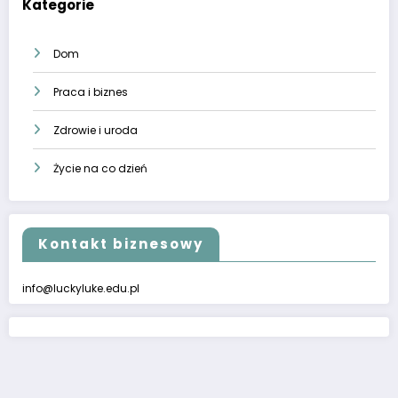
Kategorie
Dom
Praca i biznes
Zdrowie i uroda
Życie na co dzień
Kontakt biznesowy
info@luckyluke.edu.pl