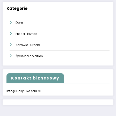
Kategorie
Dom
Praca i biznes
Zdrowie i uroda
Życie na co dzień
Kontakt biznesowy
info@luckyluke.edu.pl