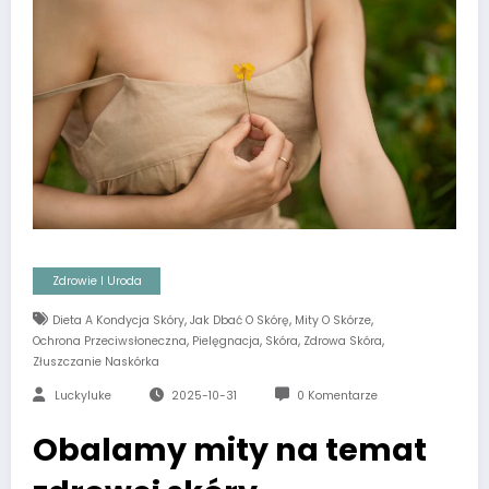
Zdrowie I Uroda
,
,
,
Dieta A Kondycja Skóry
Jak Dbać O Skórę
Mity O Skórze
,
,
,
,
Ochrona Przeciwsłoneczna
Pielęgnacja
Skóra
Zdrowa Skóra
Złuszczanie Naskórka
Luckyluke
2025-10-31
0 Komentarze
Obalamy mity na temat