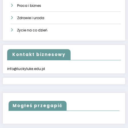
Praca i biznes
Zdrowie i uroda
Życie na co dzień
Kontakt biznesowy
info@luckyluke.edu.pl
Mogłeś przegapić