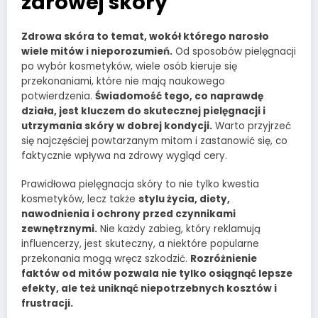
zdrowej skóry
Zdrowa skóra to temat, wokół którego narosło
wiele mitów i nieporozumień.
Od sposobów pielęgnacji
po wybór kosmetyków, wiele osób kieruje się
przekonaniami, które nie mają naukowego
potwierdzenia.
Świadomość tego, co naprawdę
działa, jest kluczem do skutecznej pielęgnacji i
utrzymania skóry w dobrej kondycji.
Warto przyjrzeć
się najczęściej powtarzanym mitom i zastanowić się, co
faktycznie wpływa na zdrowy wygląd cery.
Prawidłowa pielęgnacja skóry to nie tylko kwestia
kosmetyków, lecz także
stylu życia, diety,
nawodnienia i ochrony przed czynnikami
zewnętrznymi.
Nie każdy zabieg, który reklamują
influencerzy, jest skuteczny, a niektóre popularne
przekonania mogą wręcz szkodzić.
Rozróżnienie
faktów od mitów pozwala nie tylko osiągnąć lepsze
efekty, ale też uniknąć niepotrzebnych kosztów i
frustracji.