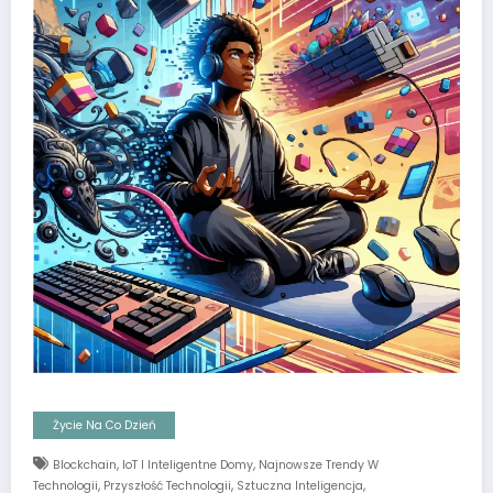
Życie Na Co Dzień
,
,
Blockchain
IoT I Inteligentne Domy
Najnowsze Trendy W
,
,
,
Technologii
Przyszłość Technologii
Sztuczna Inteligencja