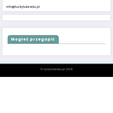
info@luckyluke.edu.pl
Mogłeś przegapić
© luckyluke.edu.pl 2026