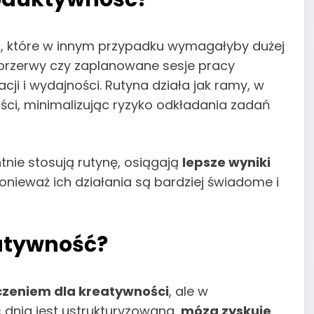
a
, które w innym przypadku wymagałyby dużej
ne przerwy czy zaplanowane sesje pracy
i i wydajności. Rutyna działa jak ramy, w
ści, minimalizując ryzyko odkładania zadań
tnie stosują rutynę, osiągają
lepsze wyniki
ponieważ ich działania są bardziej świadome i
eatywność?
iczeniem dla kreatywności
, ale w
ść dnia jest ustrukturyzowana,
mózg zyskuje