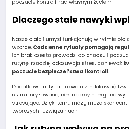
poczucie kontroli nad własnym życiem.
Dlaczego stałe nawyki w
Nasze ciało i umysł funkcjonują w rytmie bio
wzorce.
Codzienne rytuały pomagają regulo
ich brak często prowadzi do chaosu i poczuci
rutynę, rzadziej odczuwają stres, ponieważ
ś
poczucie bezpieczeństwa i kontroli
.
Dodatkowo rutyna pozwala zredukować tzw. „z
ustrukturyzowana, nie tracimy energii na wy
stresujące. Dzięki temu mózg może skoncentr
twórczych rozwiązaniach.
Jak rutyna wpływa na p