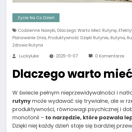
Życie Na Co Dzień
,
,
Codzienne Nawyki
Dlaczego Warto Mieć Rutynę
Efekt
,
,
,
Planowanie Dnia
Produktywność Dzięki Rutynie
Rutyna
Ru
Zdrowa Rutyna
Luckyluke
2025-11-07
0 Komentarze
Dlaczego warto mieć
W świecie pełnym nieprzewidywalności i na
rutyny
może wydawać się trywialne, ale w r
produktywności, równowagi psychicznej i do
monotonii –
to narzędzie, które pozwala le
Dzięki niej każdy dzień staje się bardziej pr