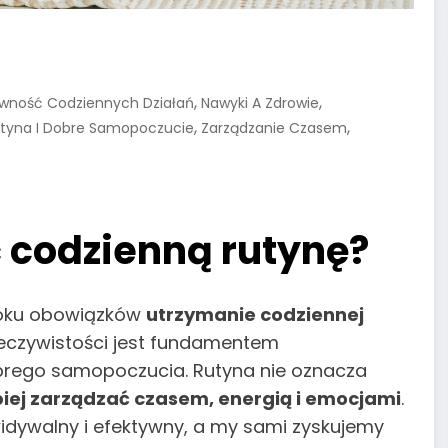
,
,
ywność Codziennych Działań
Nawyki A Zdrowie
,
,
tyna I Dobre Samopoczucie
Zarządzanie Czasem
 codzienną rutynę?
tłoku obowiązków
utrzymanie codziennej
zeczywistości jest fundamentem
brego samopoczucia. Rutyna nie oznacza
piej zarządzać czasem, energią i emocjami
.
zewidywalny i efektywny, a my sami zyskujemy