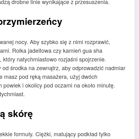
zą drobne linie wynikające z przesuszenia.
sprzymierzeńcy
anej nocy. Aby szybko się z nimi rozprawić,
iami. Rolka jadeitowa czy kamień gua sha
który natychmiastowo rozjaśni spojrzenie.
zy od środka na zewnątrz, aby odprowadzić nadmiar
 nie masz pod ręką masażera, użyj dwóch
 powiek i okolicy pod oczami na około minutę.
tychmiast.
ną skórę
ekkie formuły. Ciężki, matujący podkład tylko