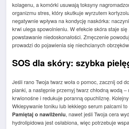
kolagenu, a komórki usuwają toksyny nagromadzone
organizmu stres, który skutkuje wyrzutem kortyzol
negatywnie wpływa na kondycję naskórka: naczynia
krwi ulega spowolnieniu. W efekcie skóra staje się
powstawanie niedoskonałości. Zmęczenie powoduj
prowadzi do pojawienia się niechcianych obrzęków,
SOS dla skóry: szybka pielę
Jeśli rano Twoja twarz woła o pomoc, zacznij od 
pianki, a następnie przemyj twarz chłodną wodą –
krwionośne i redukuje poranną opuchliznę. Kolejn
Wklepywanie toniku lub lekkiego serum palcami to 
, nawet jeśli Twoja cera wy
Pamiętaj o nawilżeniu
hydrolipidowa jest osłabiona, więc potrzebuje wsp