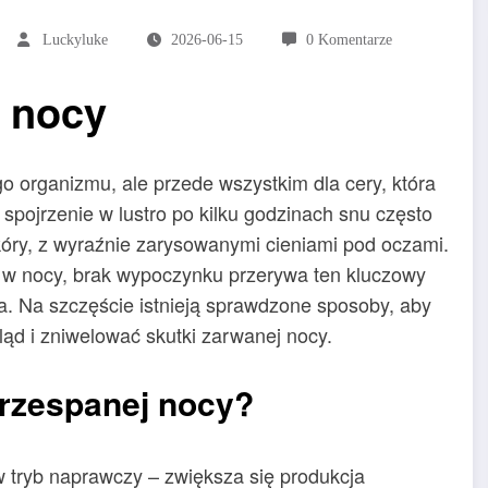
Luckyluke
2026-06-15
0 Komentarze
j nocy
o organizmu, ale przede wszystkim dla cery, która
pojrzenie w lustro po kilku godzinach snu często
kóry, z wyraźnie zarysowanymi cieniami pod oczami.
e w nocy, brak wypoczynku przerywa ten kluczowy
a. Na szczęście istnieją sprawdzone sposoby, aby
ąd i zniwelować skutki zarwanej nocy.
przespanej nocy?
w tryb naprawczy – zwiększa się produkcja