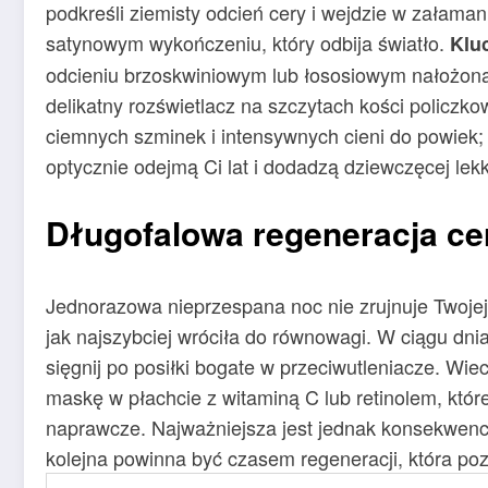
podkreśli ziemisty odcień cery i wejdzie w załama
satynowym wykończeniu, który odbija światło.
Klu
odcieniu brzoskwiniowym lub łososiowym nałożona 
delikatny rozświetlacz na szczytach kości policz
ciemnych szminek i intensywnych cieni do powiek; 
optycznie odejmą Ci lat i dodadzą dziewczęcej lekk
Długofalowa regeneracja cer
Jednorazowa nieprzespana noc nie zrujnuje Twojej 
jak najszybciej wróciła do równowagi. W ciągu dnia
sięgnij po posiłki bogate w przeciwutleniacze. Wi
maskę w płachcie z witaminą C lub retinolem, któ
naprawcze. Najważniejsza jest jednak konsekwencj
kolejna powinna być czasem regeneracji, która poz