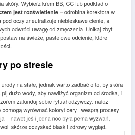
nia skóry. Wybierz krem BB, CC lub podkład o
– odrobina korektora w
czem jest rozświetlenie
pod oczy zneutralizuje niebieskawe cienie, a
kowych odwróci uwagę od zmęczenia. Unikaj zbyt
postaw na świeże, pastelowe odcienie, które
ości.
y po stresie
urody na stałe, jednak warto zadbać o to, by skóra
 pij dużo wody, aby nawilżyć organizm od środka, i
eczorem zafunduj sobie rytuał odżywczy: nałóż
re pomogą wyrównać koloryt cery i wesprą procesy
a – nawet jeśli jedna noc była pełna wyzwań,
woli skórze odzyskać blask i zdrowy wygląd.