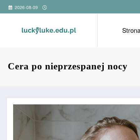
Przejdź
2026-08-09
do
treści
Stron
Cera po nieprzespanej nocy