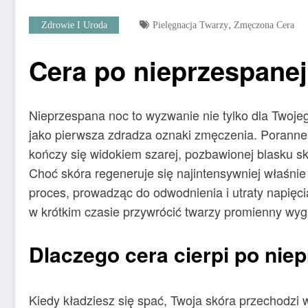
,
Zdrowie I Uroda
Pielęgnacja Twarzy
Zmęczona Cera
Cera po nieprzespane
Nieprzespana noc to wyzwanie nie tylko dla Twojeg
jako pierwsza zdradza oznaki zmęczenia. Poranne s
kończy się widokiem szarej, pozbawionej blasku s
Choć skóra regeneruje się najintensywniej właśni
proces, prowadząc do odwodnienia i utraty napięci
w krótkim czasie przywrócić twarzy promienny wygl
Dlaczego cera cierpi po nie
Kiedy kładziesz się spać, Twoja skóra przechodzi 