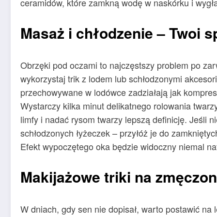
ceramidów, które zamkną wodę w naskórku i wygład
Masaż i chłodzenie – Twoi 
Obrzęki pod oczami to najczęstszy problem po zarw
wykorzystaj trik z lodem lub schłodzonymi akcesor
przechowywane w lodówce zadziałają jak kompres, 
Wystarczy kilka minut delikatnego rolowania twar
limfy i nadać rysom twarzy lepszą definicję. Jeśli
schłodzonych łyżeczek – przyłóż je do zamkniętych
Efekt wypoczętego oka będzie widoczny niemal na
Makijażowe triki na zmęczo
W dniach, gdy sen nie dopisał, warto postawić na l