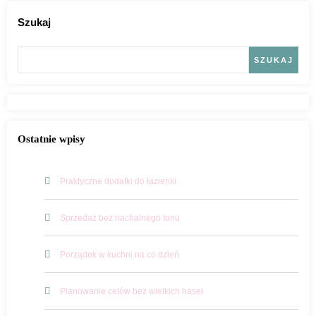
Szukaj
SZUKAJ
Ostatnie wpisy
Praktyczne dodatki do łazienki
Sprzedaż bez nachalnego tonu
Porządek w kuchni na co dzień
Planowanie celów bez wielkich haseł