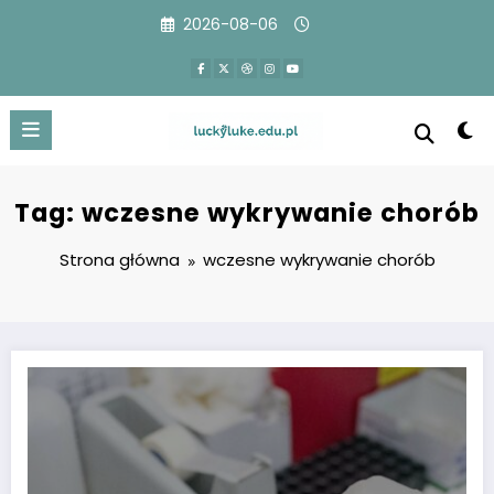
Przejdź
2026-08-06
do
treści
Tag: wczesne wykrywanie chorób
Strona główna
wczesne wykrywanie chorób