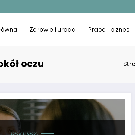
główna
Zdrowie i uroda
Praca i biznes
okół oczu
Str
ZDROWIE I URODA