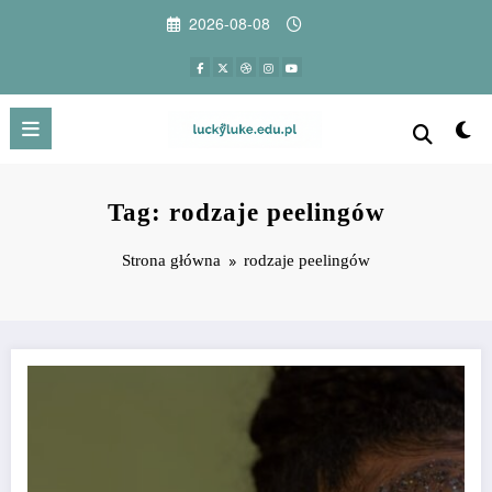
Przejdź
2026-08-08
do
treści
Tag: rodzaje peelingów
Strona główna
rodzaje peelingów